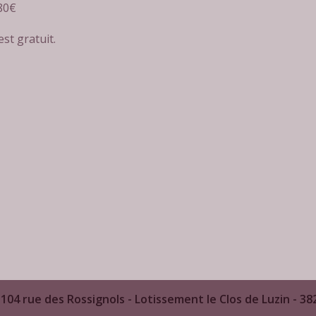
 80€
st gratuit. ​
104 rue des Rossignols - Lotissement le Clos de Luzin - 38