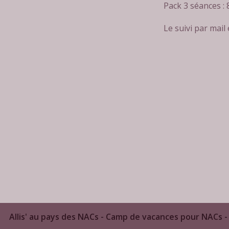
Pack 3 séances :
Le suivi par mail e
Allis' au pays des NACs - Camp de vacances pour NACs - 