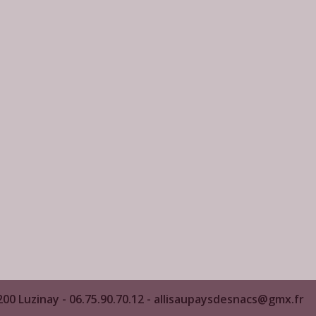
200 Luzinay - 06.75.90.70.12 - allisaupaysdesnacs@gmx.fr