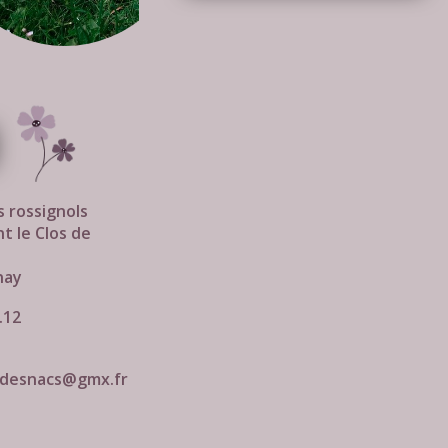
s rossignols
t le Clos de
nay
.12
sdesnacs@gmx.fr