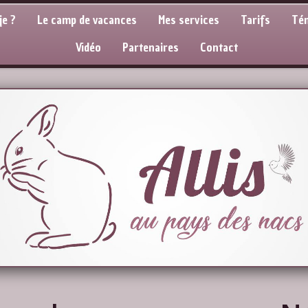
je ?
Le camp de vacances
Mes services
Tarifs
Té
Vidéo
Partenaires
Contact