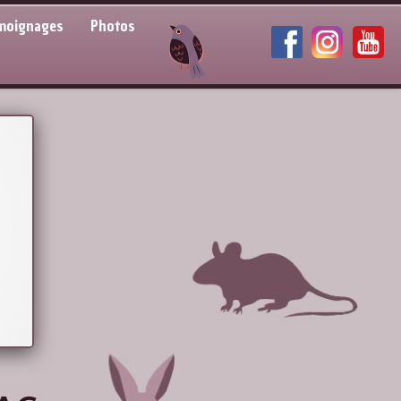
moignages
Photos