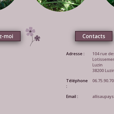
z-moi
Contacts
Adresse :
104 rue de
Lotissemen
Luzin
38200 Luzi
Téléphone
06.75.90.70
:
Email :
allisaupay