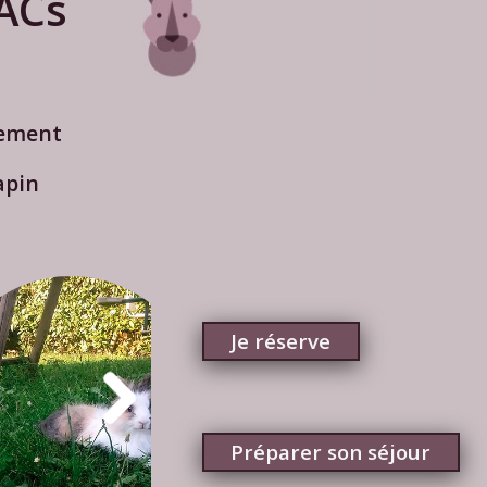
ACs
tement
apin
Je réserve
Préparer son séjour