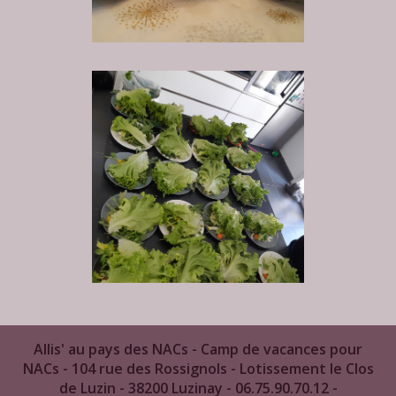
Allis' au pays des NACs - Camp de vacances pour
NACs - 104 rue des Rossignols - Lotissement le Clos
de Luzin - 38200 Luzinay - 06.75.90.70.12 -